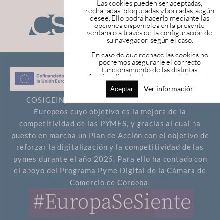
Las cookies pueden ser aceptadas,
rechazadas, bloqueadas y borradas, según
desee. Ello podrá hacerlo mediante las
opciones disponibles en la presente
ventana o a través de la configuración de
su navegador, según el caso.
En caso de que rechace las cookies no
podremos asegurarle el correcto
funcionamiento de las distintas
funcionalidades de nuestra página web.
Más información en el apartado
Ver información
Aceptar
“POLÍTICA DE COOKIES” de nuestra
página web.
COSIGEIN, S.L. ha sido beneficiaria de Fondos
Europeos cuyo objetivo es la mejora de la
competitividad de las PYMES, y gracias al cual ha
puesto en marcha un Plan de Acción con el objetivo de
reforzar la digitalización y la competitividad de las
pymes durante el año 2025. Para ello ha contado con
el apoyo del Programa Pyme Digital de la Cámara de
Comercio de Córdoba.