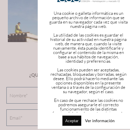
Una cookie o galleta informática es un
pequeño archivo de información que se
guarda en su navegador cada vez que visita
nuestra página web.
La utilidad de las cookies es guardar el
historial de su actividad en nuestra página
web, de manera que, cuando la visite
nuevamente, ésta pueda identificarle y
configurar el contenido de la misma en
base a sus hábitos de navegación,
2
<
1
identidad y preferencias.
Las cookies pueden ser aceptadas,
rechazadas, bloqueadas y borradas, según
¿QUIERES MÁS INFORMACIÓN?
desee. Ello podrá hacerlo mediante las
opciones disponibles en la presente
ventana o a través de la configuración de
su navegador, según el caso.
En caso de que rechace las cookies no
podremos asegurarle el correcto
funcionamiento de las distintas
funcionalidades de nuestra página web.
Más información en el apartado
Ver información
Aceptar
“POLÍTICA DE COOKIES” de nuestra
página web.